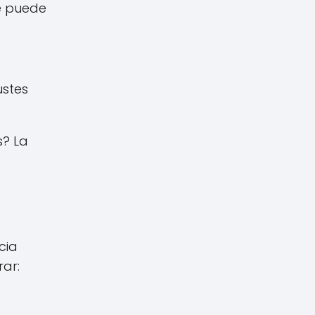
ue puede
ustes
s? La
s
cia
rar: