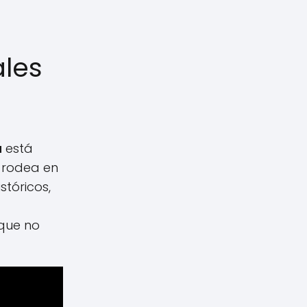
ales
a
está
e rodea en
stóricos,
 que no