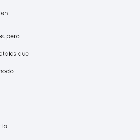
den
s, pero
etales que
 modo
a
 la