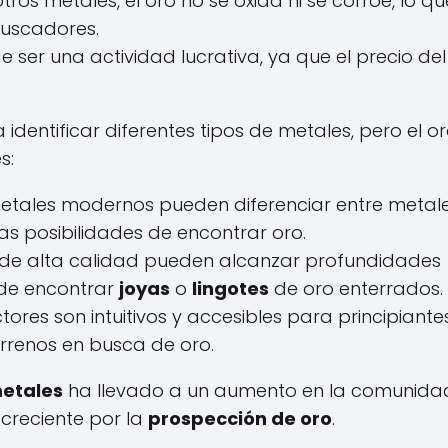
otros metales, el oro no se oxida ni se corroe, lo qu
buscadores.
ser una actividad lucrativa, ya que el precio del
dentificar diferentes tipos de metales, pero el or
s:
metales modernos pueden diferenciar entre metal
las posibilidades de encontrar oro.
s de alta calidad pueden alcanzar profundidades
 de encontrar
joyas
o
lingotes
de oro enterrados.
res son intuitivos y accesibles para principiantes
errenos en busca de oro.
metales
ha llevado a un aumento en la comunida
 creciente por la
prospección de oro
.