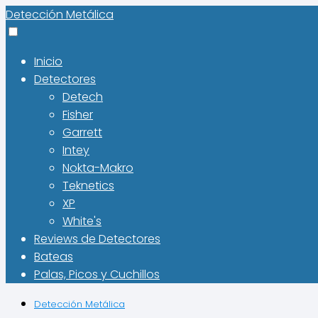
Detección Metálica
Inicio
Detectores
Detech
Fisher
Garrett
Intey
Nokta-Makro
Teknetics
XP
White's
Reviews de Detectores
Bateas
Palas, Picos y Cuchillos
Detección Metálica