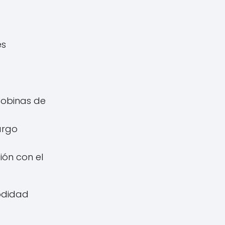
es
bobinas de
argo
ión con el
odidad