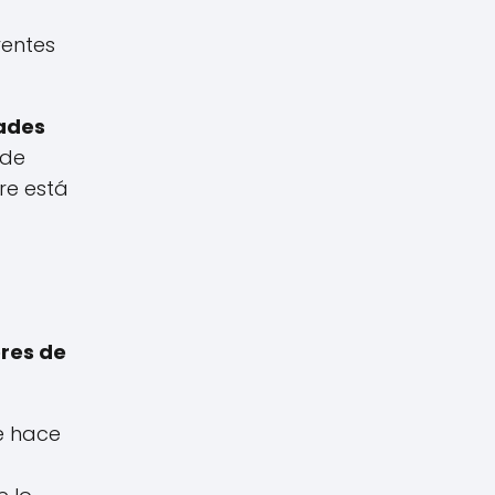
rentes
ades
 de
re está
res de
ue hace