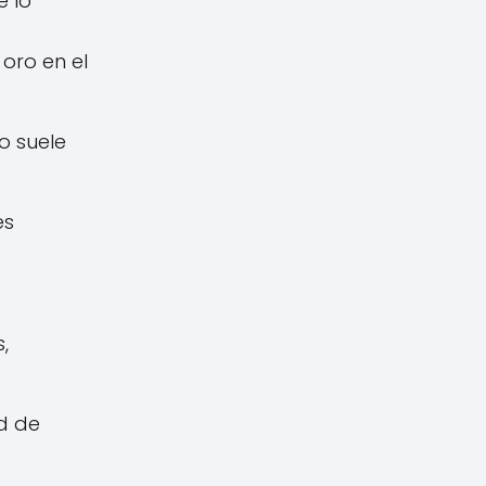
e lo
 oro en el
o suele
es
,
d de