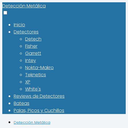
Detección Metálica
Inicio
Detectores
Detech
Fisher
Garrett
Intey
Nokta-Makro
Teknetics
XP
White's
Reviews de Detectores
Bateas
Palas, Picos y Cuchillos
Detección Metálica