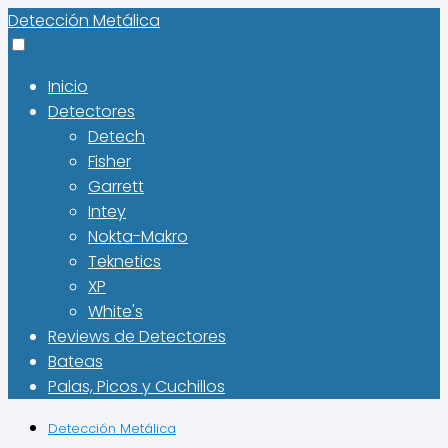
Detección Metálica
Inicio
Detectores
Detech
Fisher
Garrett
Intey
Nokta-Makro
Teknetics
XP
White's
Reviews de Detectores
Bateas
Palas, Picos y Cuchillos
Detección Metálica